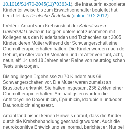
10.1016/S1470-2045(11)70363-1
), die intrauterin exponierte
Kinder teilweise bis zum Erwachsenenalter begleitet hat,
berichtet das
Deutsche Ärzteblatt
(
online 10.2.2012
).
Frédéric Amant vom Krebsinstitut der
Katholischen
Universität Löwen
in Belgien untersucht zusammen mit
Kollegen aus den Niederlanden und Tschechien seit 2005
Kinder, deren Mütter während der Schwangerschaft eine
Chemotherapie erhalten hatten. Die Kinder wurden nach der
Geburt, im Alter von 18 Monaten und im Alter von fünf, acht,
neun, elf, 14 und 18 Jahren einer Reihe von neurologischen
Tests unterzogen.
Bislang liegen Ergebnisse zu 70 Kindern aus 68
Schwangerschaften vor. Die Mütter waren zumeist an
Brustkrebs erkrankt. Sie hatten insgesamt 236 Zyklen einer
Chemotherapie erhalten. Am häufigsten wurden die
Anthracycline Doxorubicin, Epirubicin, Idarubicin und/oder
Daunorubicin eingesetzt.
Amant fand bisher keinen Hinweis darauf, dass die Kinder
durch die Krebsbehandlung geschädigt wurden. Auch die
neurokognitive Entwicklung sei normal, berichtet er. Nur bei