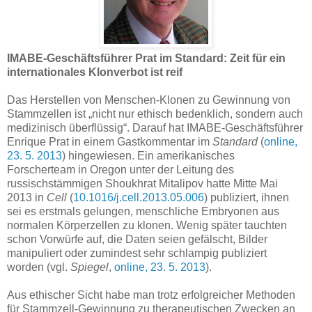
IMABE-Geschäftsführer Prat im Standard: Zeit für ein
internationales Klonverbot ist reif
Das Herstellen von Menschen-Klonen zu Gewinnung von
Stammzellen ist „nicht nur ethisch bedenklich, sondern auch
medizinisch überflüssig“. Darauf hat IMABE-Geschäftsführer
Enrique Prat in einem Gastkommentar im
Standard
(
online,
23. 5. 2013
) hingewiesen. Ein amerikanisches
Forscherteam in Oregon unter der Leitung des
russischstämmigen Shoukhrat Mitalipov hatte Mitte Mai
2013 in
Cell
(
10.1016/j.cell.2013.05.006
) publiziert, ihnen
sei es erstmals gelungen, menschliche Embryonen aus
normalen Körperzellen zu klonen. Wenig später tauchten
schon Vorwürfe auf, die Daten seien gefälscht, Bilder
manipuliert oder zumindest sehr schlampig publiziert
worden (vgl.
Spiegel
,
online, 23. 5. 2013
).
Aus ethischer Sicht habe man trotz erfolgreicher Methoden
für Stammzell-Gewinnung zu therapeutischen Zwecken an