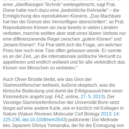
einer „überflüssigen Technik“ weitergeforscht, sagt Prat.
Diese habe noch dazu eine „bedrohliche Kehrseite“ – die
Ermöglichung des reproduktiven Klonens. „Das Machbare
hat hier die Grenze des Vernünftigen überschritten“, so Prat.
Reproduktives Klonen sei zwar bereits in vielen Ländern
verboten, manche wollten aber statt eines klaren Verbots nur
eine differenzierende Regel zwischen „gutem Klonen“ und
„bösem Klonen“. Für Prat stellt sich die Frage, um welchen
Preis hier noch eine Türe offen gelassen werde. Er nannte
es an der Zeit, „an die internationale politische Vernunft zu
appellieren und endlich weltweit und für alle verbindlich das
Klonen von Menschen zu verbieten.“
Auch Oliver Brüstle bleibt, wie das Gros der
Stammzellforscher weltweit, äußerst skeptisch, was die
klinische Bedeutung und damit die Erfolgsaussichten einer
Klonmedizin angeht (vgl.
FAZ
, online,
27. 5. 2013
). Der
Vorzeige-Stammzellenforscher der
Universität Bonn
setzt
längst auf eine andere Karte, wie er kürzlich mit Kollegen in
Nature
(
Nature Reviews Molecular Cell Biology
2013; 14:
225-236, doi:10.1038/nrm3543
) publizierte: Die Methode
des Japaners Shinya Yamanaka, der für die Erzeugung von