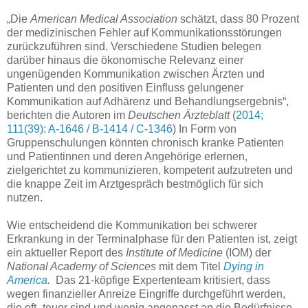
„Die
American Medical Association
schätzt, dass 80 Prozent
der medizinischen Fehler auf Kommunikationsstörungen
zurückzuführen sind. Verschiedene Studien belegen
darüber hinaus die ökonomische Relevanz einer
ungenügenden Kommunikation zwischen Ärzten und
Patienten und den positiven Einfluss gelungener
Kommunikation auf Adhärenz und Behandlungsergebnis“,
berichten die Autoren im
Deutschen Ärzteblatt
(
2014;
111(39): A-1646 / B-1414 / C-1346
) In Form von
Gruppenschulungen könnten chronisch kranke Patienten
und Patientinnen und deren Angehörige erlernen,
zielgerichtet zu kommunizieren, kompetent aufzutreten und
die knappe Zeit im Arztgespräch bestmöglich für sich
nutzen.
Wie entscheidend die Kommunikation bei schwerer
Erkrankung in der Terminalphase für den Patienten ist, zeigt
ein aktueller Report des
Institute of Medicine
(IOM) der
National Academy of Sciences
mit dem Titel
Dying in
America
.
Das 21-köpfige Expertenteam kritisiert, dass
wegen finanzieller Anreize Eingriffe durchgeführt werden,
die oft „teuer sind und wenig angepasst an die Bedürfnisse,