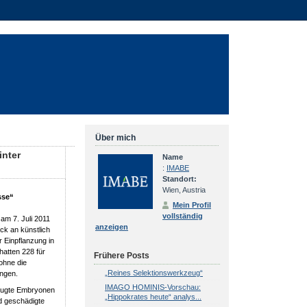
Über mich
inter
Name
:
IMABE
Standort:
Wien, Austria
sse“
Mein Profil
vollständig
am 7. Juli 2011
anzeigen
k an künstlich
 Einpflanzung in
hatten 228 für
Frühere Posts
ohne die
„Reines Selektionswerkzeug“
angen.
IMAGO HOMINIS-Vorschau:
zeugte Embryonen
„Hippokrates heute“ analys...
d geschädigte