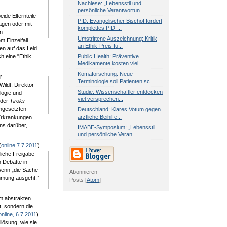
Nachlese: „Lebensstil und
persönliche Verantwortun...
eide Elternteile
PID: Evangelischer Bischof fordert
agen oder mit
komplettes PID-...
en
Umstrittene Auszeichnung: Kritik
m Einzelfall
an Ethik-Preis fü...
en auf das Leid
Public Health: Präventive
h eine "Ethik
Medikamente kosten viel ...
Komaforschung: Neue
r
Terminologie soll Patienten sc...
ildt, Direktor
Studie: Wissenschaftler entdecken
logie und
viel versprechen...
 der
Tiroler
ingesetzten
Deutschland: Klares Votum gegen
ärztliche Beihilfe...
 Erkrankungen
ns darüber,
IMABE-Symposium: „Lebensstil
und persönliche Veran...
(
online 7.7.2011
)
liche Freigabe
n Debatte in
wenn „die Sache
Abonnieren
immung ausgeht.“
Posts [
Atom
]
m abstrakten
t, sondern die
online, 6.7.2011
).
llösung, wie sie