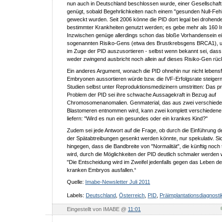
nun auch in Deutschland beschlossen wurde, einer Gesellschaft
genügt, sobald Begehrlichkeiten nach einem "gesunden Null-Feh
geweckt wurden. Seit 2006 könne die PID dort legal bei drohend
bestimmter Krankheiten genutzt werden; es gebe mehr als 160 In
Inzwischen genüge allerdings schon das bloße Vorhandensein e
sogenannten Risiko-Gens (etwa des Brustkrebsgens BRCA1),
im Zuge der PID auszusortieren - selbst wenn bekannt sei, dass
weder zwingend ausbricht noch allein auf dieses Risiko-Gen rück
Ein anderes Argument, wonach die PID ohnehin nur nicht lebens
Embryonen aussortieren würde bzw. die IVF-Erfolgsrate steigern 
Studien selbst unter Reproduktionsmedizinern umstritten: Das p
Problem der PID sei ihre schwache Aussagekraft in Bezug auf
Chromosomenanomalien. Genmaterial, das aus zwei verschied
Blastomeren entnommen wird, kann zwei komplett verschiedene
liefern: "Wird es nun ein gesundes oder ein krankes Kind?"
Zudem sei jede Antwort auf die Frage, ob durch die Einführung d
der Spätabtreibungen gesenkt werden könnte, nur spekulativ. Si
hingegen, dass die Bandbreite von "Normalität", die künftig noch 
wird, durch die Möglichkeiten der PID deutlich schmaler werde
"Die Entscheidung wird im Zweifel jedenfalls gegen das Leben de
kranken Embryos ausfallen.“
Quelle:
Imabe-Newsletter Juli 2011
Labels:
Deutschland
,
Österreich
,
PID
,
Präimplantationsdiagnosti
Eingestellt von IMABE @
11:01