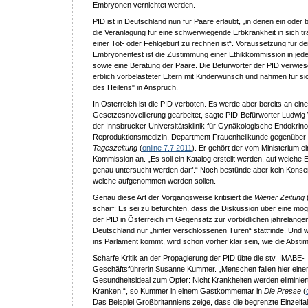
Embryonen vernichtet werden.
PID ist in Deutschland nun für Paare erlaubt, „in denen ein oder b
die Veranlagung für eine schwerwiegende Erbkrankheit in sich tr
einer Tot- oder Fehlgeburt zu rechnen ist“. Voraussetzung für d
Embryonentest ist die Zustimmung einer Ethikkommission in jede
sowie eine Beratung der Paare. Die Befürworter der PID verwies
erblich vorbelasteter Eltern mit Kinderwunsch und nahmen für sic
des Heilens" in Anspruch.
In Österreich ist die PID verboten. Es werde aber bereits an eine
Gesetzesnovellierung gearbeitet, sagte PID-Befürworter Ludwig W
der Innsbrucker Universitätsklinik für Gynäkologische Endokrino
Reproduktionsmedizin, Department Frauenheilkunde gegenüber
Tageszeitung
(
online 7.7.2011
). Er gehört der vom Ministerium e
Kommission an. „Es soll ein Katalog erstellt werden, auf welche
genau untersucht werden darf.“ Noch bestünde aber kein Konse
welche aufgenommen werden sollen.
Genau diese Art der Vorgangsweise kritisiert die
Wiener Zeitung
scharf: Es sei zu befürchten, dass die Diskussion über eine mög
der PID in Österreich im Gegensatz zur vorbildlichen jahrelange
Deutschland nur „hinter verschlossenen Türen“ stattfinde. Und 
ins Parlament kommt, wird schon vorher klar sein, wie die Abst
Scharfe Kritik an der Propagierung der PID übte die stv. IMABE-
Geschäftsführerin Susanne Kummer. „Menschen fallen hier eine
Gesundheitsideal zum Opfer: Nicht Krankheiten werden eliminier
Kranken.“, so Kummer in einem Gastkommentar in
Die Presse
(
Das Beispiel Großbritanniens zeige, dass die begrenzte Einzelfal