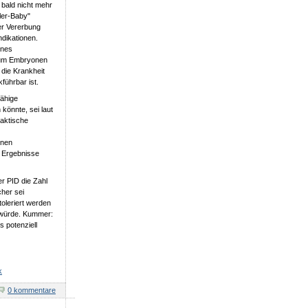
 bald nicht mehr
ler-Baby"
er Vererbung
dikationen.
ines
 um Embryonen
 die Krankheit
führbar ist.
fähige
könnte, sei laut
raktische
enen
 Ergebnisse
er PID die Zahl
cher sei
toleriert werden
n würde. Kummer:
s potenziell
k
0 kommentare