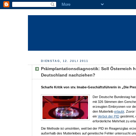
DIENSTAG, 12. JULI 2011
Präimplantationsdiagnostik: Soll Österreich h
Deutschland nachziehen?
Scharfe Kritik von stv. Imabe-Geschäftsführerin in „Die Pre
Der Deutsche Bundestag hat 
mit 326 Stimmen den Genchec
erzeugten Embryonen vor der
den Mutterleib
erlaubt
. Zuvor 
ein
Verbot der PID
gestimmt, 
erforderliche Mehrheit zu erl
Die Methode ist umstritten, weil bei der PID im Reagenzglas er
außerhalb des Mutterleibes auf genetische Fehler untersucht un