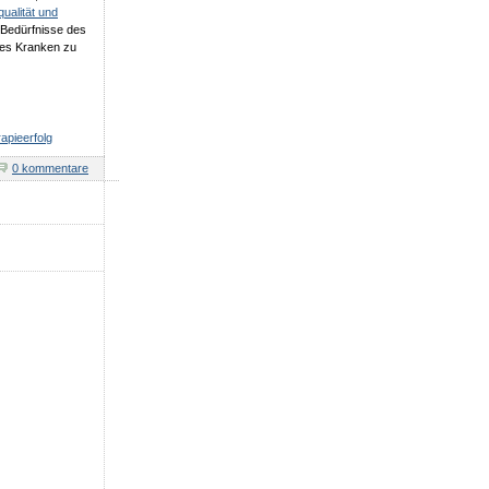
ualität und
 Bedürfnisse des
des Kranken zu
apieerfolg
0 kommentare