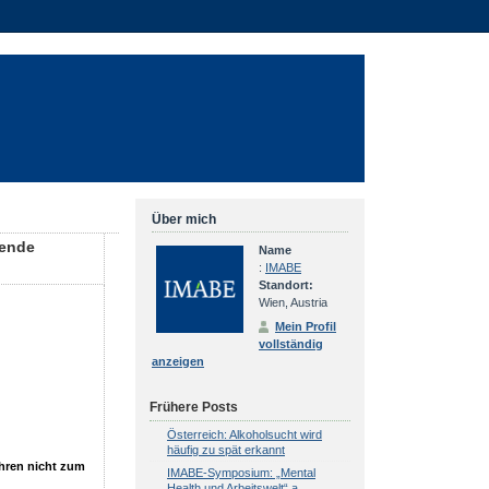
Über mich
lende
Name
:
IMABE
Standort:
Wien, Austria
Mein Profil
vollständig
anzeigen
Frühere Posts
Österreich: Alkoholsucht wird
häufig zu spät erkannt
hren nicht zum
IMABE-Symposium: „Mental
Health und Arbeitswelt“ a...