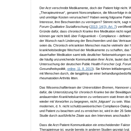
Der Arzt verschreibt Medikamente, doch der Patient folgt nicht.
„Therapieuntreue“, genannt Noncompliance, die Misserfolge in 
und unnötige Kosten verursachen? Haben wenig folgsame Patien
Interesse, ihre Beschwerden zu verringern? Stimmt nicht, sagt n
Forum Qualitative Sozialforschung
(
2013; 14(3): Art. 7
) veröffent
Gründe dafür, dass chronisch Kranke ihre Medikation nicht reg
können gar nicht bloß über Folgsamkeit – Compliance – definier
der Wunsch nach Linderung der Beschwerden und das Vertrauen 
seien da. Chronisch erkrankten Menschen mache vielmehr der h
krankheitsbedingte Wechsel der Medikamente zu schaffen, das Ve
dauerhafter Medikation samt teils deutlicher Nebenwirkungen so
die häufig unzureichende Kommunikation ihrer Ärzte, lautet das 
Untersuchung der deutschen Public Health-Forscher (vgl.
Foru
Gesundheitspolitik
,
online, 11. 8. 2013
). Sie führten leitfadengest
mit Menschen durch, die langjährig an einer behandlungsbedürft
rheumatoiden Arthritis litten.
Das Wissenschaftlerteam der
Universitäten Bremen, Hannover u
dafür, die Unterstützung für chronisch Kranke bei der Bewältigun
andauernden Krankheitskarrieren zu verbessern statt ihnen de 
wieder mit Vorwürfen zu begegnen, nicht „folgsam“ zu sein. Was
modernen, d. h. nicht schuldzuweiserischen Compliance-Dialog 
und Patient zu beachten und zu erreichen ist, wird in der 26 Se
Studie durch ausführliche Zitate aus den Interviews anschaulich 
Dass die Arzt-Patient-Kommunikation ein entscheidender Faktor 
Therapietreue ist, wurde bereits in anderen Studien gezeigt (vgl