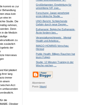
Großbritannien: Empfehlung für
 Wie kommt es zur
umstrittene IVF zwe...
der Behandlung
Forschung: Japan genehmigt
ten etwa kein
erste klinische Studie ...
un eine im
UNO-Bericht: Schleichende
lichte Studie. Die
Gefahr durch neue Design...
elmäßig nehmen,
t werden. Denn
Euthanasie: Belgische Euthanasie-
Ärzte fordern bes...
in die Medizin
äufige
Veranstaltungshinweis: „Mental
rurteiltsein zu
Health und Arbeitsw...
wie zusätzlich
IMAGO-HOMINIS-Vorschau:
Ergebnis der
Hirntod
m
Public Health: Billiges Rauchen hat
ützte Interviews
teure Folgen
igen
Studie: 12 Minuten Training in der
Woche reichen, ...
nd Kiel
plädiert
g ihrer lang
facto immer
 in einem
Abonnieren
zwischen Arzt
Posts [
Atom
]
iten umfassenden
verdeutlicht.
für die
. IMABE, Oktober