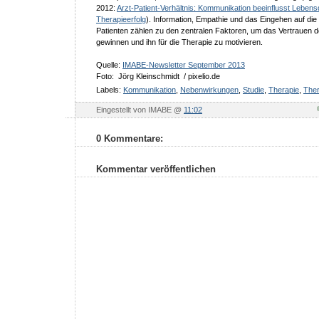
2012:
Arzt-Patient-Verhältnis: Kommunikation beeinflusst Lebensq
Therapieerfolg
). Information, Empathie und das Eingehen auf die
Patienten zählen zu den zentralen Faktoren, um das Vertrauen 
gewinnen und ihn für die Therapie zu motivieren.
Quelle:
IMABE-Newsletter September 2013
Foto: Jörg Kleinschmidt / pixelio.de
Labels:
Kommunikation
,
Nebenwirkungen
,
Studie
,
Therapie
,
Ther
Eingestellt von IMABE @
11:02
0 Kommentare:
Kommentar veröffentlichen