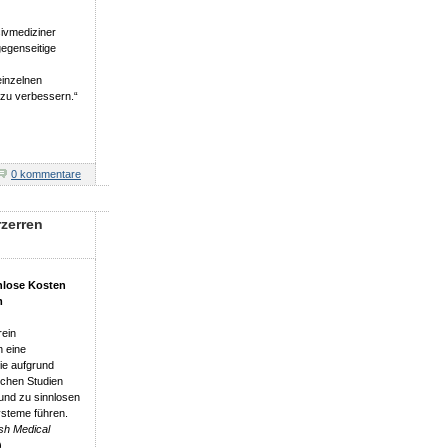
sivmediziner
gegenseitige
einzelnen
g zu verbessern.“
0 kommentare
rzerren
nlose Kosten
m
rein
 eine
ie aufgrund
schen Studien
und zu sinnlosen
ysteme führen.
ish Medical
).