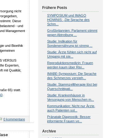
Frühere Posts
rsorgung nicht
SYMPOSIUM und IMAGO
 vorgegeben,
HOMINIS: „Die Sprache des
stimmt. Diese
Schm...
 belastend - und
Großbritannien: Parlament stimmt
ft und Management
gegen Abtreibung ...
Studie: Indikation für
Sondenernährung ist streng ...
gie und Bioethik
llgemeinen
Studie: Ärzte fühlen sich nicht auf
Umgang mit ste...
S VERSUS
Reproduktionsmedizin: Frauen
te Experten,
werden kaum über Risi...
 mit Qualität,
IMABE-Symposium: Die Sprache
des Schmerzes versteh...
Studie: Stammzelltherapie löst bei
Querschnittpati...
raße 65) statt.
60
.
Studie: Krankenhäuser in
Versorgung von Menschen m...
Kommunikation: Nicht nur Ärzte,
auch Patienten sol...
Pränatale Diagnostik: Besser
0 kommentare
informierte Frauen ve...
Archive
Nase