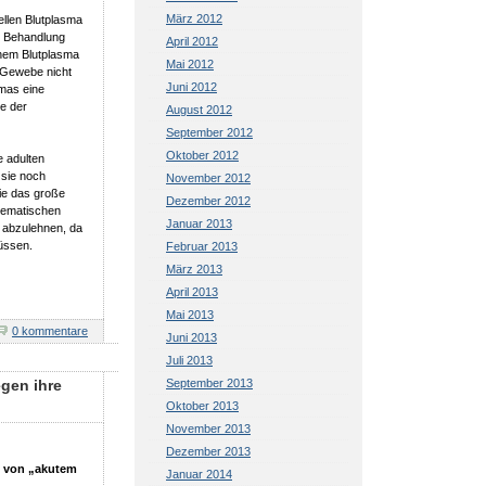
März 2012
llen Blutplasma
r Behandlung
April 2012
enem Blutplasma
Mai 2012
e Gewebe nicht
Juni 2012
mas eine
he der
August 2012
September 2012
Oktober 2012
e adulten
sie noch
November 2012
die das große
Dezember 2012
lematischen
Januar 2013
h abzulehnen, da
üssen.
Februar 2013
März 2013
April 2013
Mai 2013
0 kommentare
Juni 2013
Juli 2013
egen ihre
September 2013
Oktober 2013
November 2013
Dezember 2013
e von „akutem
Januar 2014