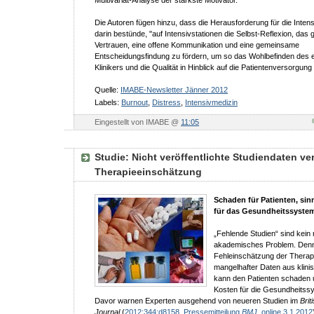
Die Autoren fügen hinzu, dass die Herausforderung für die Inten
darin bestünde, "auf Intensivstationen die Selbst-Reflexion, das 
Vertrauen, eine offene Kommunikation und eine gemeinsame
Entscheidungsfindung zu fördern, um so das Wohlbefinden des 
Klinikers und die Qualität in Hinblick auf die Patientenversorgun
Quelle:
IMABE-Newsletter Jänner 2012
Labels:
Burnout
,
Distress
,
Intensivmedizin
Eingestellt von IMABE @
11:05
Studie: Nicht veröffentlichte Studiendaten ve
Therapieeinschätzung
Schaden für Patienten, sin
für das Gesundheitssyste
„Fehlende Studien“ sind kein 
akademisches Problem. Denn
Fehleinschätzung der Therap
mangelhafter Daten aus klini
kann den Patienten schaden 
Kosten für die Gesundheitss
Davor warnen Experten ausgehend von neueren Studien im
Brit
Journal
(
2012:344:d8158, Pressemitteilung
BMJ
, online 3.1.2012