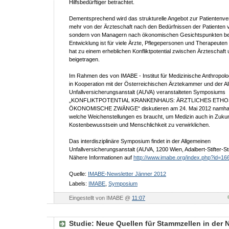
Hilfsbedürftiger betrachtet.
Dementsprechend wird das strukturelle Angebot zur Patientenve
mehr von der Ärzteschaft nach den Bedürfnissen der Patienten
sondern von Managern nach ökonomischen Gesichtspunkten be
Entwicklung ist für viele Ärzte, Pflegepersonen und Therapeuten
hat zu einem erheblichen Konfliktpotential zwischen Ärztescha
beigetragen.
Im Rahmen des von IMABE - Institut für Medizinische Anthropolo
in Kooperation mit der Österreichischen Ärztekammer und der A
Unfallversicherungsanstalt (AUVA) veranstalteten Symposiums
„KONFLIKTPOTENTIAL KRANKENHAUS: ÄRZTLICHES ETHO
ÖKONOMISCHE ZWÄNGE“ diskutieren am 24. Mai 2012 namhaf
welche Weichenstellungen es braucht, um Medizin auch in Zukunft
Kostenbewusstsein und Menschlichkeit zu verwirklichen.
Das interdisziplinäre Symposium findet in der Allgemeinen
Unfallversicherungsanstalt (AUVA, 1200 Wien, Adalbert-Stifter-St
Nähere Informationen auf
http://www.imabe.org/index.php?id=16
Quelle:
IMABE-Newsletter Jänner 2012
Labels:
IMABE
,
Symposium
Eingestellt von IMABE @
11:07
Studie: Neue Quellen für Stammzellen in der 