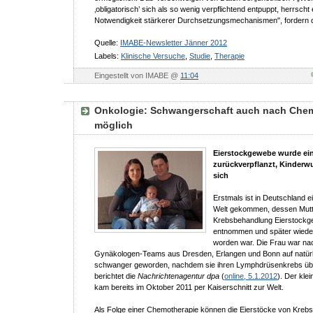
‚obligatorisch’ sich als so wenig verpflichtend entpuppt, herrscht 
Notwendigkeit stärkerer Durchsetzungsmechanismen", fordern d
Quelle:
IMABE-Newsletter Jänner 2012
Labels:
Klinische Versuche
,
Studie
,
Therapie
Eingestellt von IMABE @
11:04
Onkologie: Schwangerschaft auch nach Che
möglich
Eierstockgewebe wurde ei
zurückverpflanzt, Kinderwu
sich
Erstmals ist in Deutschland ei
Welt gekommen, dessen Mutte
Krebsbehandlung Eierstock
entnommen und später wieder
worden war. Die Frau war n
Gynäkologen-Teams aus Dresden, Erlangen und Bonn auf natür
schwanger geworden, nachdem sie ihren Lymphdrüsenkrebs übe
berichtet die
Nachrichtenagentur dpa
(
online, 5.1.2012
). Der kle
kam bereits im Oktober 2011 per Kaiserschnitt zur Welt.
Als Folge einer Chemotherapie können die Eierstöcke von Krebs