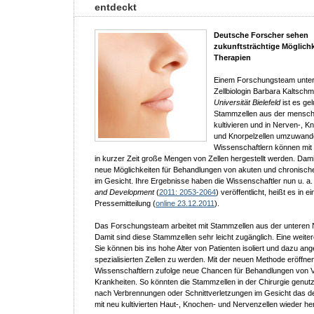
entdeckt
Deutsche Forscher sehen
zukunftsträchtige Möglichk
Therapien
Einem Forschungsteam unter 
Zellbiologin Barbara Kaltschm
Universität Bielefeld
ist es ge
Stammzellen aus der mensch
kultivieren und in Nerven-, K
und Knorpelzellen umzuwande
Wissenschaftlern können mit
in kurzer Zeit große Mengen von Zellen hergestellt werden. Dam
neue Möglichkeiten für Behandlungen von akuten und chronisch
im Gesicht. Ihre Ergebnisse haben die Wissenschaftler nun u. a.
and Development
(
2011: 2053-2064
) veröffentlicht, heißt es in ei
Pressemitteilung (
online 23.12.2011
).
Das Forschungsteam arbeitet mit Stammzellen aus der unteren
Damit sind diese Stammzellen sehr leicht zugänglich. Eine weite
Sie können bis ins hohe Alter von Patienten isoliert und dazu an
spezialisierten Zellen zu werden. Mit der neuen Methode eröffne
Wissenschaftlern zufolge neue Chancen für Behandlungen von 
Krankheiten. So könnten die Stammzellen in der Chirurgie genut
nach Verbrennungen oder Schnittverletzungen im Gesicht das 
mit neu kultivierten Haut-, Knochen- und Nervenzellen wieder her