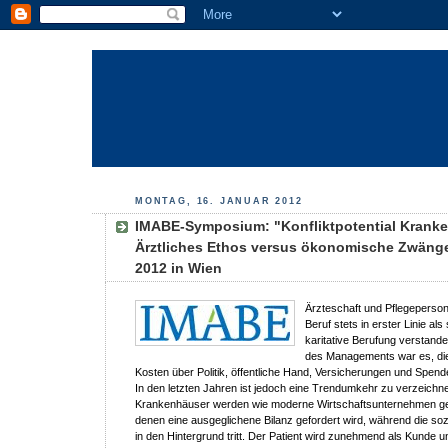
MONTAG, 16. JANUAR 2012
IMABE-Symposium: "Konfliktpotential Krank
Ärztliches Ethos versus ökonomische Zwänge
2012 in Wien
Ärzteschaft und Pflegeperson
Beruf stets in erster Linie als
karitative Berufung verstand
des Managements war es, die
Kosten über Politik, öffentliche Hand, Versicherungen und Spend
In den letzten Jahren ist jedoch eine Trendumkehr zu verzeichn
Krankenhäuser werden wie moderne Wirtschaftsunternehmen ge
denen eine ausgeglichene Bilanz gefordert wird, während die s
in den Hintergrund tritt. Der Patient wird zunehmend als Kunde u