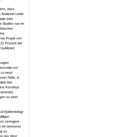
dern, dass
a-Analysen unter
apie oder
e Studien nun im
linischen
ird,
rew Prayle von
 22 Prozent der
 publiziert
lungen
iversität von
e zu neun
sen hatte, in
blieb das
ine Korrektur
dikamentes
egen zu einer
cal Epidemiology
älligen
ern strengere
m ein besseres
ng zu
nn das Wort