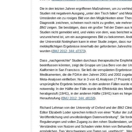
Die in den letzten Jahren ergriffenen Maßnahmen, um zu verhin
Studien mit negativem Ausgang „unter den Tisch fallen“ und Met
Umständen ein zu rosiges Bild von den Möglichkeiten einer Ther
Diagnostik zeichnen, scheinen noch nicht zu greifen, wie mehrer
BMJ
zeigen. Sie bestätigen, dass ein großer Teil der Daten aus k
Studien nicht gemeldet wird, und vieles von dem, was berichtet w
unzureichend ist, um ein ausgewogenes Bild zu bekommen. And
der
Universität Nottingham
kann in einer Studie zeigen, dass nur
meldepflichtigen Ergebnisse innerhalb der geforderten Jahresfrist
wurden (
BMJ
2012; 344: d7373
).
Dass „nachgereichte“ Studien durchaus therapeutische Empfeh
beeinflussen könnten, zeigt die Gruppe um Lisa Bero von der
Un
Kalifornien
in San Francisco. Sie ließ die verspäteten Ergebniss
Medikamenten, die die FDA in den Jahren 2001 und 2002 zugelas
Meta-Analysen einfließen: Nur in 3 von 41 Analysen (7 Prozent) 
ursprüngliche Ergebnis bestehen. In den anderen Fällen wurde e
notwendig: In der Hälfte der Fälle wurde die Effektivität des Me
herabgestuft (19/41), in der anderen Hälfte (19/41) kam es hing
Heraufstufung (
BMJ 2012; 344: d8158
).
Richard Lehman von der
University of Oxford
und der
BMJ Clini
Editor Elizabeth Loder sprechen kritisch von einer "Kultur der zuf
Veröffentlichung und unvollständigen Datenverbreitung". Sie ford
Regulierungen und vollen Zugang zu den rohen Studiendaten, u
Verständnis von Nutzen und Schaden vieler Arten von Behandlu
ermöglichen. Das Verschweigen von Daten sei „unethisch“: „We