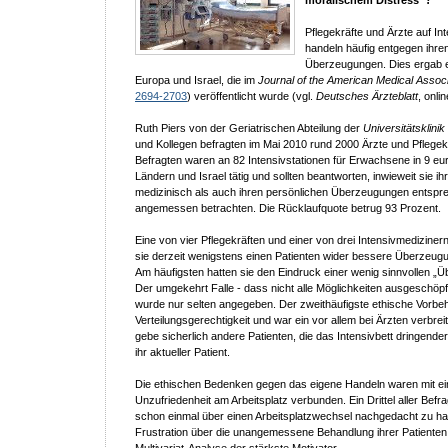
Pflegekräfte und Ärzte auf In
handeln häufig entgegen ihre
Überzeugungen. Dies ergab e
Europa und Israel, die im
Journal of the American Medical Associ
2694-2703
) veröffentlicht wurde (vgl.
Deutsches Ärzteblatt
, onli
Ruth Piers von der Geriatrischen Abteilung der
Universitätsklini
und Kollegen befragten im Mai 2010 rund 2000 Ärzte und Pflegekr
Befragten waren an 82 Intensivstationen für Erwachsene in 9 e
Ländern und Israel tätig und sollten beantworten, inwieweit sie i
medizinisch als auch ihren persönlichen Überzeugungen entspr
angemessen betrachten. Die Rücklaufquote betrug 93 Prozent.
Eine von vier Pflegekräften und einer von drei Intensivmedizine
sie derzeit wenigstens einen Patienten wider bessere Überzeug
Am häufigsten hatten sie den Eindruck einer wenig sinnvollen „
Der umgekehrt Falle - dass nicht alle Möglichkeiten ausgeschöp
wurde nur selten angegeben. Der zweithäufigste ethische Vorbeha
Verteilungsgerechtigkeit und war ein vor allem bei Ärzten verbrei
gebe sicherlich andere Patienten, die das Intensivbett dringender
ihr aktueller Patient.
Die ethischen Bedenken gegen das eigene Handeln waren mit ei
Unzufriedenheit am Arbeitsplatz verbunden. Ein Drittel aller Befr
schon einmal über einen Arbeitsplatzwechsel nachgedacht zu ha
Frustration über die unangemessene Behandlung ihrer Patienten 
Multivariat-Analyse der stärkste Motivator.