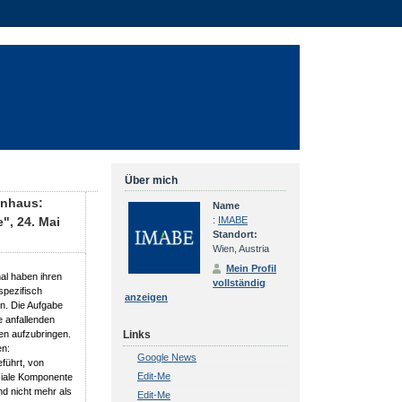
Über mich
enhaus:
Name
", 24. Mai
:
IMABE
Standort:
Wien, Austria
Mein Profil
al haben ihren
vollständig
 spezifisch
anzeigen
en. Die Aufgabe
 anfallenden
Links
en aufzubringen.
en:
Google News
führt, von
Edit-Me
oziale Komponente
nd nicht mehr als
Edit-Me