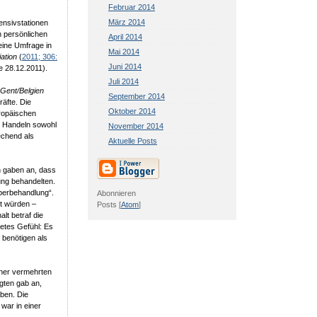
Februar 2014
März 2014
tensivstationen
n persönlichen
April 2014
ine Umfrage in
Mai 2014
ation
(
2011; 306:
Juni 2014
ne 28.12.2011).
Juli 2014
k Gent/Belgien
September 2014
äfte. Die
Oktober 2014
uropäischen
hr Handeln sowohl
November 2014
echend als
Aktuelle Posts
rn gaben an, dass
ung behandelten.
Überbehandlung“.
Abonnieren
ft würden –
Posts [
Atom
]
lt betraf die
tetes Gefühl: Es
 benötigen als
ner vermehrten
agten gab an,
ben. Die
war in einer