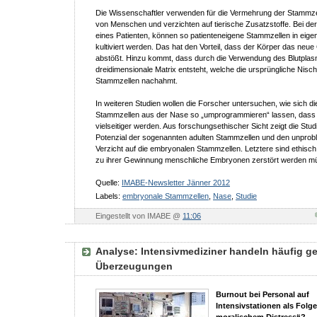
Die Wissenschaftler verwenden für die Vermehrung der Stammze
von Menschen und verzichten auf tierische Zusatzstoffe. Bei de
eines Patienten, können so patienteneigene Stammzellen in eig
kultiviert werden. Das hat den Vorteil, dass der Körper das neu
abstößt. Hinzu kommt, dass durch die Verwendung des Blutplas
dreidimensionale Matrix entsteht, welche die ursprüngliche Nisc
Stammzellen nachahmt.
In weiteren Studien wollen die Forscher untersuchen, wie sich di
Stammzellen aus der Nase so „umprogrammieren“ lassen, dass 
vielseitiger werden. Aus forschungsethischer Sicht zeigt die Stu
Potenzial der sogenannten adulten Stammzellen und den unprob
Verzicht auf die embryonalen Stammzellen. Letztere sind ethisc
zu ihrer Gewinnung menschliche Embryonen zerstört werden m
Quelle:
IMABE-Newsletter Jänner 2012
Labels:
embryonale Stammzellen
,
Nase
,
Studie
Eingestellt von IMABE @
11:06
Analyse: Intensivmediziner handeln häufig g
Überzeugungen
Burnout bei Personal auf
Intensivstationen als Folg
moralischem Distress“?