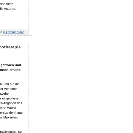
eine klare
ie Autoren.
0 kommentare
motherapie
ngefroren und
nsch erfüllte
n Kind auf die
r vor einer
gewebe
 eingepflanzt
ach Angaben des
liche Weise
rstanden hatte,
ine Maximilian
patientinnen so