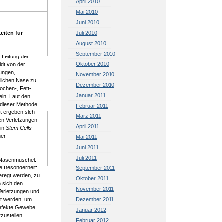
April 2010
Mai 2010
Juni 2010
eiten für
Juli 2010
August 2010
September 2010
Leitung der
Oktober 2010
idt von der
lungen,
November 2010
lichen Nase zu
Dezember 2010
nochen-, Fett-
Januar 2011
ln. Laut den
 dieser Methode
Februar 2011
it ergeben sich
März 2011
en Verletzungen
April 2011
 in
Stem Cells
ner
Mai 2011
Juni 2011
Juli 2011
 Nasenmuschel.
re Besonderheit:
September 2011
geregt werden, zu
Oktober 2011
n sich den
November 2011
Verletzungen und
zt werden, um
Dezember 2011
defekte Gewebe
Januar 2012
zustellen.
Februar 2012