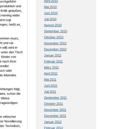
April 2010
durchgeführt
eproduktion und
Mai 2010
Kritik geäußert,
Juni 2010
creening wider
Juli 2010
ird (vgl.
ngen, heißt es,
August 2010
September 2010
Oktober 2010
 kommen muss,
t und via
November 2010
ill) wird in
Dezember 2010
 unter den Tisch
Januar 2011
r Kinder von
Februar 2011
e nach ihrer
oneller
März 2011
sich oder
April 2011
 als lebendes
Mai 2011
Juni 2011
ehlungen folgt,
Juli 2011
ates, schon die
September 2011
r Weise
 fragwürdigen
Oktober 2011
November 2011
Dezember 2011
er ethischer
ne Novellierung
Januar 2012
der Techniken,
Februar 2012