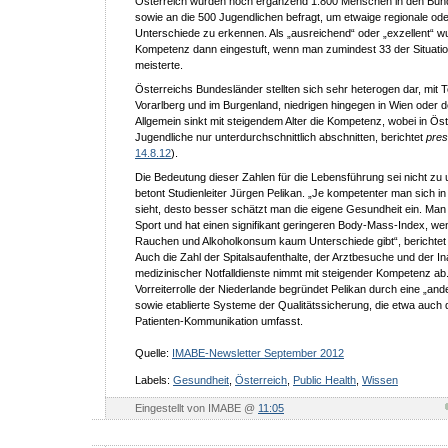
Österreich wurden noch ergänzend 1.800 Menschen in den Bun
sowie an die 500 Jugendlichen befragt, um etwaige regionale ode
Unterschiede zu erkennen. Als „ausreichend“ oder „exzellent“ w
Kompetenz dann eingestuft, wenn man zumindest 33 der Situati
meisterte.
Österreichs Bundesländer stellten sich sehr heterogen dar, mit 
Vorarlberg und im Burgenland, niedrigen hingegen in Wien oder d
Allgemein sinkt mit steigendem Alter die Kompetenz, wobei in Ös
Jugendliche nur unterdurchschnittlich abschnitten, berichtet
pres
14.8.12
).
Die Bedeutung dieser Zahlen für die Lebensführung sei nicht zu
betont Studienleiter Jürgen Pelikan. „Je kompetenter man sich i
sieht, desto besser schätzt man die eigene Gesundheit ein. Man 
Sport und hat einen signifikant geringeren Body-Mass-Index, we
Rauchen und Alkoholkonsum kaum Unterschiede gibt“, berichtet 
Auch die Zahl der Spitalsaufenthalte, der Arztbesuche und der
medizinischer Notfalldienste nimmt mit steigender Kompetenz ab
Vorreiterrolle der Niederlande begründet Pelikan durch eine „ander
sowie etablierte Systeme der Qualitätssicherung, die etwa auch d
Patienten-Kommunikation umfasst.
Quelle:
IMABE-Newsletter September 2012
Labels:
Gesundheit
,
Österreich
,
Public Health
,
Wissen
Eingestellt von IMABE @
11:05