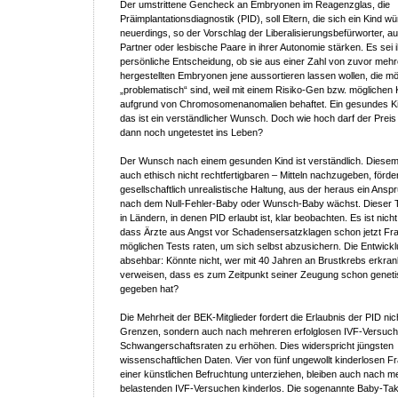
Der umstrittene Gencheck an Embryonen im Reagenzglas, die
Präimplantationsdiagnostik (PID), soll Eltern, die sich ein Kind 
neuerdings, so der Vorschlag der Liberalisierungsbefürworter, 
Partner oder lesbische Paare in ihrer Autonomie stärken. Es sei 
persönliche Entscheidung, ob sie aus einer Zahl von zuvor meh
hergestellten Embryonen jene aussortieren lassen wollen, die m
„problematisch“ sind, weil mit einem Risiko-Gen bzw. möglichen
aufgrund von Chromosomenanomalien behaftet. Ein gesundes Kin
das ist ein verständlicher Wunsch. Doch wie hoch darf der Preis
dann noch ungetestet ins Leben?
Der Wunsch nach einem gesunden Kind ist verständlich. Diesem 
auch ethisch nicht rechtfertigbaren – Mitteln nachzugeben, förder
gesellschaftlich unrealistische Haltung, aus der heraus ein Ans
nach dem Null-Fehler-Baby oder Wunsch-Baby wächst. Dieser T
in Ländern, in denen PID erlaubt ist, klar beobachten. Es ist nic
dass Ärzte aus Angst vor Schadensersatzklagen schon jetzt Fra
möglichen Tests raten, um sich selbst abzusichern. Die Entwick
absehbar: Könnte nicht, wer mit 40 Jahren an Brustkrebs erkran
verweisen, dass es zum Zeitpunkt seiner Zeugung schon geneti
gegeben hat?
Die Mehrheit der BEK-Mitglieder fordert die Erlaubnis der PID nic
Grenzen, sondern auch nach mehreren erfolglosen IVF-Versuch
Schwangerschaftsraten zu erhöhen. Dies widerspricht jüngsten
wissenschaftlichen Daten. Vier von fünf ungewollt kinderlosen Fr
einer künstlichen Befruchtung unterziehen, bleiben auch nach m
belastenden IVF-Versuchen kinderlos. Die sogenannte Baby-T