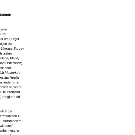
Schnitt -
igene
 Frau
 als um Bürger
igen die
 Literacy Survey
edstaaten
land, Irland,
und Österreich)
chischer
tät Maastricht
stitut Health
hsländern mit
hnlich schlecht
nd Deutschland
) rangiert und
 Arzt zu
Krankheiten zu
zu verstehen?“
swissens“
chen fest, in