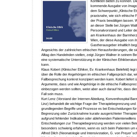
Konflikten bieten zu können. Di
kommende Ausgabe von
Imago
dem Schwerpunkt „Klinische Et
praxisnahe, wie sich ethische F
der Praxis bewältigen lassen. 
an dieser Stelle bei Jürgen Wall
Personalvorstand und Leiter de
am Krankenhaus der Barmherzi
Wien, der diese Ausgabe von
I
Gastherausgeber inhaltlich begle
Angesichts der zahlreichen ethischen Herausforderungen, die si
Alltag den Handelnden stellen, zeigt Jürgen Wallner in seinem Bei
eine systematische Unterstützung in der Klinischen Ethikberat
kann.
Klaus Kobert (Klinischer Ethiker, Ev. Krankenhaus Bielefeld) legt i
über die Rolle der Angehörigen im ethischen Fallgespräch dar, wi
Fallbesprechung konkret konzipiert werden kann. Kobert liefert
Argumente, dass und wie Angehörige in die ethische Fallbespre
einbezogen werden sollten, weist aber auch darauf hin, dass die
Fall sein muss.
Kurt Lenz (Vorstand der Internen Abteilung, Konventhospital Ba
Linz) behandelt die wichtige Frage der Therapiebegrenzung und 
grundlegenden Begriffe und Prozesse es bei Entscheidungen für
Begrenzung oder Zurücknahme kurativ ausgerichteter Therap
aufgrund fehlender Indikation oder ablehnenden Patientenwillens 
Entscheidungen zur Therapiebegrenzung werden von vielen Betei
besonders schwierig erfahren, wenn es sich beim Patienten um e
Alfred Dilch (Neonatologie und Intensivstation, G. von Preyer´sch