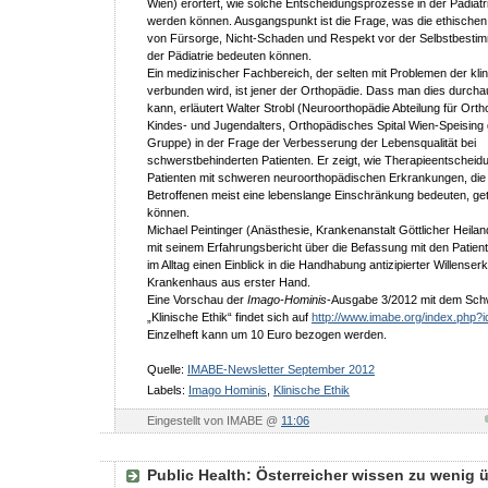
Wien) erörtert, wie solche Entscheidungsprozesse in der Pädiatri
werden können. Ausgangspunkt ist die Frage, was die ethischen
von Fürsorge, Nicht-Schaden und Respekt vor der Selbstbesti
der Pädiatrie bedeuten können.
Ein medizinischer Fachbereich, der selten mit Problemen der kli
verbunden wird, ist jener der Orthopädie. Dass man dies durch
kann, erläutert Walter Strobl (Neuroorthopädie Abteilung für Ort
Kindes- und Jugendalters, Orthopädisches Spital Wien-Speising
Gruppe) in der Frage der Verbesserung der Lebensqualität bei
schwerstbehinderten Patienten. Er zeigt, wie Therapieentscheid
Patienten mit schweren neuroorthopädischen Erkrankungen, die 
Betroffenen meist eine lebenslange Einschränkung bedeuten, ge
können.
Michael Peintinger (Anästhesie, Krankenanstalt Göttlicher Heiland
mit seinem Erfahrungsbericht über die Befassung mit den Patie
im Alltag einen Einblick in die Handhabung antizipierter Willenser
Krankenhaus aus erster Hand.
Eine Vorschau der
Imago-Hominis
-Ausgabe 3/2012 mit dem Sch
„Klinische Ethik“ findet sich auf
http://www.imabe.org/index.php?
Einzelheft kann um 10 Euro bezogen werden.
Quelle:
IMABE-Newsletter September 2012
Labels:
Imago Hominis
,
Klinische Ethik
Eingestellt von IMABE @
11:06
Public Health: Österreicher wissen zu wenig 