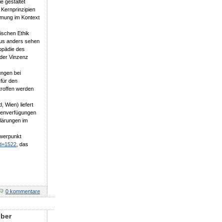
e gestaltet
 Kernprinzipien
mmung im Kontext
nischen Ethik
aus anders sehen
hopädie des
 der Vinzenz
ungen bei
für den
troffen werden
, Wien) liefert
ntenverfügungen
klärungen im
werpunkt
id=1522
, das
0 kommentare
über