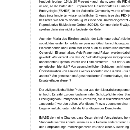
liegt bei niedrigen 15 bis 20 Prozent – auch dann, wenn die PID 
wurde, so die Daten der Europäischen Gesellschaft für Humanr
Embryologie (ESHRE). In der Scientific Community wurde offene 
dass trotz fundierter wissenschaftlicher Erkenntnisse das PID-S
besseres Wissen routinemäßig im klinischen Umfeld eingesetzt w
Reproductive BioMedicine Online, 8/2012)
. Kommerzielle Erwägu
spielten darin eine nicht unbedeutende Rolle.
Auch der Markt des Eizellenhandels, der Leihmutterschaft (die
sobald das erste Homo-Männerpaar auf Gleichberechtigung poch
Eizellenspende und Leihmutter eben auch zu einem Kind kommen w
Österreich Einzug halten. Viele Fragen und Fakten werden dabei
gekehrt: Wer erzählt von den Zig Selbsthilfegruppen leidgeprüfte
unbekannten Pipetten-Vätern und Leihzellmüttern – auf der Such
genetischen Identität? Von gesundheitlichen Schäden nach horm
Überstimulation von Frauen zwecks Abernten von Eizellen – für 
andere? Von genetisch maßgeschneiderten Retortenbabys
, die
Ersatzteillager dienen?
Der zivilgesellschaftliche Preis, der aus den Liberalisierungsempf
ist hoch. Es zählt zu den fundamentalen Schutzpflichten des Sta
Erzeugung von Embryonen zu verbieten, die in diskriminierende
„aussortiert“ werden sollen. Wer dieses Prinzip zugunsten einer
Eugenik aufgibt, unterhöhlt die Grundlagen der Demokratie.
IMABE sieht eine Chance, dass Österreich ein Vorzeigeland hoh
Standards werden könnte, wenn es aus Fehlern anderer lernt. Ei
des Fortpflanzungs-medizingesetzes im Sinne einer Ausweitung 