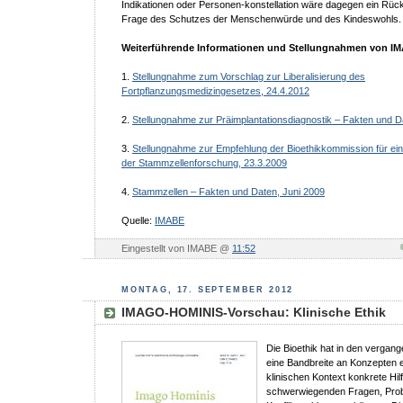
Indikationen oder Personen-konstellation wäre dagegen ein Rücks
Frage des Schutzes der Menschenwürde und des Kindeswohls.
Weiterführende Informationen und Stellungnahmen von I
1.
Stellungnahme zum Vorschlag zur Liberalisierung des
Fortpflanzungsmedizingesetzes, 24.4.2012
2.
Stellungnahme zur Präimplantationsdiagnostik – Fakten und D
3.
Stellungnahme zur Empfehlung der Bioethikkommission für eine
der Stammzellenforschung, 23.3.2009
4.
Stammzellen – Fakten und Daten, Juni 2009
Quelle:
IMABE
Eingestellt von IMABE @
11:52
MONTAG, 17. SEPTEMBER 2012
IMAGO-HOMINIS-Vorschau: Klinische Ethik
Die Bioethik hat in den vergan
eine Bandbreite an Konzepten e
klinischen Kontext konkrete Hil
schwerwiegenden Fragen, Pro