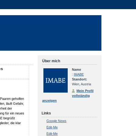
Über mich
es
Name
:
IMABE
Standort:
Wien, Austria
Mein Profil
vollständig
 Paaren geholfen
anzeigen
en, läuft Gefahr,
rheit der
Links
ung für ein neues
BE begrüßt
Google News
eder, die klar
Edit-Me
Edit-Me