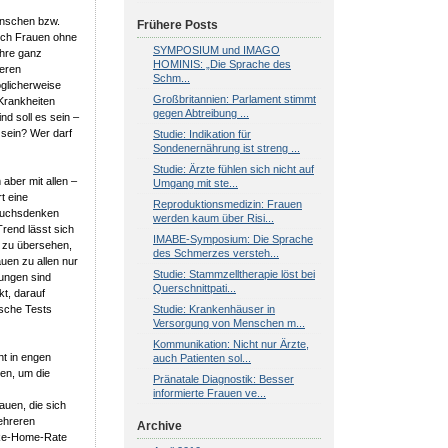
wünschen bzw.
Frühere Posts
auch Frauen ohne
SYMPOSIUM und IMAGO
ihre ganz
HOMINIS: „Die Sprache des
reren
Schm...
öglicherweise
Großbritannien: Parlament stimmt
 Krankheiten
gegen Abtreibung ...
d soll es sein –
 sein? Wer darf
Studie: Indikation für
Sondenernährung ist streng ...
Studie: Ärzte fühlen sich nicht auf
aber mit allen –
Umgang mit ste...
t eine
Reproduktionsmedizin: Frauen
pruchsdenken
werden kaum über Risi...
rend lässt sich
IMABE-Symposium: Die Sprache
ht zu übersehen,
des Schmerzes versteh...
uen zu allen nur
Studie: Stammzelltherapie löst bei
lungen sind
Querschnittpati...
kt, darauf
Studie: Krankenhäuser in
sche Tests
Versorgung von Menschen m...
Kommunikation: Nicht nur Ärzte,
ht in engen
auch Patienten sol...
en, um die
Pränatale Diagnostik: Besser
informierte Frauen ve...
auen, die sich
ehreren
Archive
ake-Home-Rate