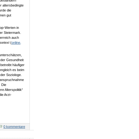
desländern
r altersbedingte
urde die
onen gut
Top-Werten in
er Steiermark.
terreich auch
setext
(
online,
 unterschätzen,
n der Gesundheit
betreibt häufiger
nngleich es beim
der Soziologe.
 Inanspruchnahme
. Die
e Alterspolitik“
ie Arzt-
0 kommentare