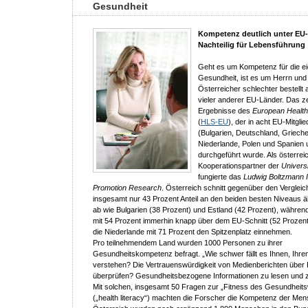
Gesundheit
Kompetenz deutlich unter EU-
Nachteilig für Lebensführung
Geht es um Kompetenz für die e
Gesundheit, ist es um Herrn und
Österreicher schlechter bestellt
vieler anderer EU-Länder. Das ze
Ergebnisse des
European Health
(
HLS-EU
), der in acht EU-Mitgli
(Bulgarien, Deutschland, Griechen
Niederlande, Polen und Spanien 
durchgeführt wurde. Als österrei
Kooperationspartner der
Universi
fungierte das
Ludwig Boltzmann In
Promotion Research
. Österreich schnitt gegenüber den Vergleic
insgesamt nur 43 Prozent Anteil an den beiden besten Niveaus ä
ab wie Bulgarien (38 Prozent) und Estland (42 Prozent), währe
mit 54 Prozent immerhin knapp über dem EU-Schnitt (52 Prozent
die Niederlande mit 71 Prozent den Spitzenplatz einnehmen.
Pro teilnehmendem Land wurden 1000 Personen zu ihrer
Gesundheitskompetenz befragt. „Wie schwer fällt es Ihnen, Ihren
verstehen? Die Vertrauenswürdigkeit von Medienberichten über 
überprüfen? Gesundheitsbezogene Informationen zu lesen und 
Mit solchen, insgesamt 50 Fragen zur „Fitness des Gesundheit
(„health literacy“) machten die Forscher die Kompetenz der Mens