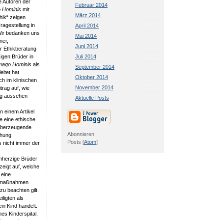
e Autoren der
Februar 2014
 Hominis
mit
März 2014
hik“ zeigen
ragestellung in
April 2014
Wir bedanken uns
Mai 2014
ner,
Juni 2014
r Ethikberatung
Juli 2014
gen Brüder in
mago Hominis
als
September 2014
itet hat.
Oktober 2014
ch im klinischen
November 2014
trag auf, wie
ung aussehen
Aktuelle Posts
n einem Artikel
e eine ethische
 überzeugende
Abonnieren
chung
Posts [
Atom
]
s nicht immer der
rmherzige Brüder
zeigt auf, welche
 eine
iemaßnahmen
zu beachten gilt.
ligten als
in Kind handelt.
es Kinderspital,