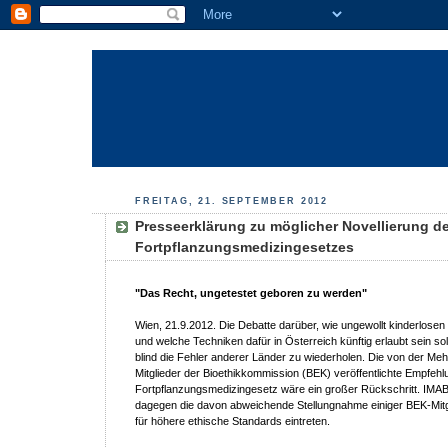
FREITAG, 21. SEPTEMBER 2012
Presseerklärung zu möglicher Novellierung d
Fortpflanzungsmedizingesetzes
"Das Recht, ungetestet geboren zu werden"
Wien, 21.9.2012. Die Debatte darüber, wie ungewollt kinderlosen
und welche Techniken dafür in Österreich künftig erlaubt sein soll
blind die Fehler anderer Länder zu wiederholen. Die von der Meh
Mitglieder der Bioethikkommission (BEK) veröffentlichte Empfehl
Fortpflanzungsmedizingesetz wäre ein großer Rückschritt. IMA
dagegen die davon abweichende Stellungnahme einiger BEK-Mitgli
für höhere ethische Standards eintreten.