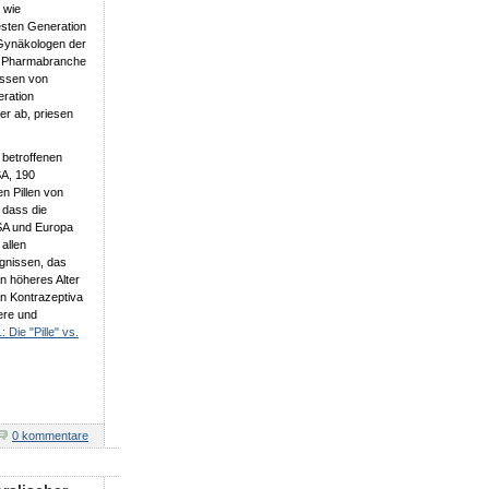
 wie
esten Generation
 Gynäkologen der
r Pharmabranche
assen von
eration
er ab, priesen
 betroffenen
SA, 190
n Pillen von
 dass die
USA und Europa
allen
ignissen, das
n höheres Alter
en Kontrazeptiva
ere und
 Die "Pille" vs.
0 kommentare