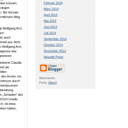
Februar 2014
nden können,
kologen
März 2014
. Bei Vorsatz
April 2014
rechtlichem Weg
Mai 2014
Juni 2014
t Wolfgang Arzt,
are
Juli 2014
nds auch
September 2014
orteil aus Sicht
Oktober 2014
o Wolfgang Arzt,
November 2014
Diagnose das
 gewesen.
Aktuelle Posts
nisterin Claudia
ind als
ellen
 des Arztes vor,
Abonnieren
 Embryos durch
Posts [
Atom
]
unterlassenen
Abtreibung
den „Schaden“ des
 OGH-Urteile
uch, ob etwa
ieben hätten,