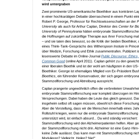
wird untergraben
Zwei prominente US-amerikanische Bioethiker aus konträren Lag
in einer hochkarätigen Debatte überraschend in einem Punkt eini
Robert P. George, Professor für Rechtswissenschaften an der
P
University
als auch für Arthur Caplan, Direktor des
Center for Bi
University of Pennsylvania
hätten embryonale Stammzellforsche
die Hoffnungen auf zukünftige Therapie aus ihrer Forschung ma
– und sie taten dies bewusst, so die Kritik der beiden Bioethiker
eines Think-Tank-Gesprächs des
Witherspoon Instiute
in Princ
über Medizin, Forschung und Ethik zusammentrafen. Publiziert is
lesenswerte Debatte im Online-Journal
Public Discourse: Ethics
Common Good
(online April 2011). Caplan gehört zu den gewich
einer liberalen Bioethik und ist der wohl am häufigsten in den US-
Bioethiker. George ist ehemaliges Mitglied von Ex-Präsident Bu
Bioethics
, ein führender Konservativer, der sich gegen embryona
Stammzellforschung und Abtreibung ausspricht.
Caplan prangerte ungewöhnlich offen die verbreiteten Unwahrhei
embryonale Stammzellforschung war komplett überzogen im Hinbl
Versprechungen. Dabei haben die Leute das gleich gewusst. Das
insgeheim selbst oft sagen müssen, obwohl ich diese Forschung
Aber die Vorstellung, dass wir die Menschen innerhalb eines Ja
Rollstuhl kriegen, wenn nur die embryonale Stammzellforschung 
unterstützt wird, ist einfach absurd... Da wird ständig versichert:
Stammzellforschung wird den Alzheimerpatienten helfen. Aber ger
der Stammzellforschung nicht drin. Alzheimer ist eine Ganz-Hirn
keine Zelle auslässt. Das kann man mit Stammzellforschung nic
Modulieren? Vielleicht. Heilen? Nie!"