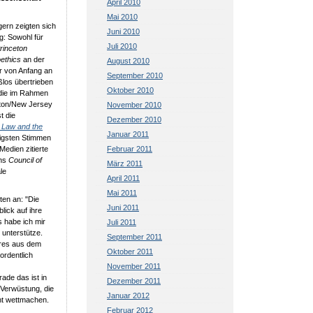
April 2010
Mai 2010
ern zeigten sich
Juni 2010
g: Sowohl für
Juli 2010
rinceton
oethics
an der
August 2010
r von Anfang an
September 2010
ßlos übertrieben
Oktober 2010
, die im Rahmen
eton/New Jersey
November 2010
t die
Dezember 2010
, Law and the
Januar 2011
tigsten Stimmen
Medien zitierte
Februar 2011
shs
Council of
März 2011
le
April 2011
Mai 2011
ten an: "Die
Juni 2011
ick auf ihre
 habe ich mir
Juli 2011
 unterstütze.
September 2011
hres aus dem
Oktober 2011
ordentlich
November 2011
ade das ist in
Dezember 2011
-Verwüstung, die
Januar 2012
ht wettmachen.
Februar 2012