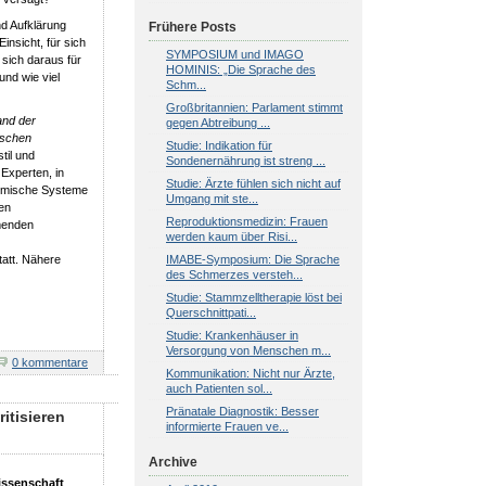
nd Aufklärung
Frühere Posts
insicht, für sich
SYMPOSIUM und IMAGO
sich daraus für
HOMINIS: „Die Sprache des
und wie viel
Schm...
Großbritannien: Parlament stimmt
nd der
gegen Abtreibung ...
ischen
Studie: Indikation für
til und
Sondenernährung ist streng ...
Experten, in
Studie: Ärzte fühlen sich nicht auf
nomische Systeme
Umgang mit ste...
en
Reproduktionsmedizin: Frauen
menden
werden kaum über Risi...
IMABE-Symposium: Die Sprache
att. Nähere
des Schmerzes versteh...
Studie: Stammzelltherapie löst bei
Querschnittpati...
Studie: Krankenhäuser in
Versorgung von Menschen m...
0 kommentare
Kommunikation: Nicht nur Ärzte,
auch Patienten sol...
Pränatale Diagnostik: Besser
itisieren
informierte Frauen ve...
Archive
issenschaft