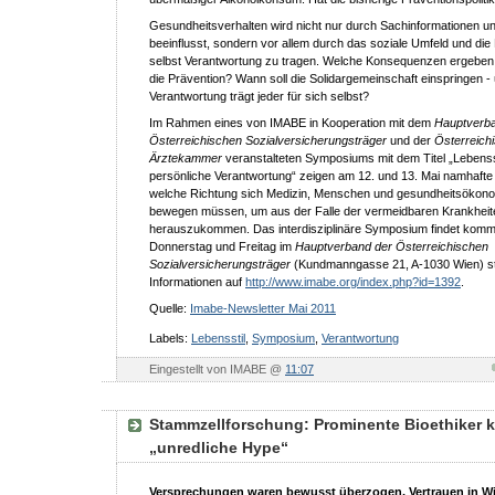
Gesundheitsverhalten wird nicht nur durch Sachinformationen u
beeinflusst, sondern vor allem durch das soziale Umfeld und die E
selbst Verantwortung zu tragen. Welche Konsequenzen ergeben 
die Prävention? Wann soll die Solidargemeinschaft einspringen - 
Verantwortung trägt jeder für sich selbst?
Im Rahmen eines von IMABE in Kooperation mit dem
Hauptverba
Österreichischen Sozialversicherungsträger
und der
Österreich
Ärztekammer
veranstalteten Symposiums mit dem Titel „Lebenss
persönliche Verantwortung“ zeigen am 12. und 13. Mai namhafte 
welche Richtung sich Medizin, Menschen und gesundheitsöko
bewegen müssen, um aus der Falle der vermeidbaren Krankheit
herauszukommen. Das interdisziplinäre Symposium findet kom
Donnerstag und Freitag im
Hauptverband der Österreichischen
Sozialversicherungsträger
(Kundmanngasse 21, A-1030 Wien) st
Informationen auf
http://www.imabe.org/index.php?id=1392
.
Quelle:
Imabe-Newsletter Mai 2011
Labels:
Lebensstil
,
Symposium
,
Verantwortung
Eingestellt von IMABE @
11:07
Stammzellforschung: Prominente Bioethiker kr
„unredliche Hype“
Versprechungen waren bewusst überzogen, Vertrauen in W