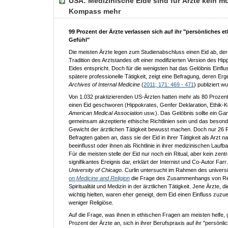
USA: Medizinische Eide sind für Ärzte kein mo
Kompass mehr
99 Prozent der Ärzte verlassen sich auf ihr "persönliches e
Gefühl"
Die meisten Ärzte legen zum Studienabschluss einen Eid ab, de
Tradition des Arztstandes oft einer modifizierten Version des Hi
Eides entspricht. Doch für die wenigsten hat das Gelöbnis Einflus
spätere professionelle Tätigkeit, zeigt eine Befragung, deren Erg
Archives of Internal Medicine
(
2011; 171: 469 - 471
) publiziert w
Von 1.032 praktizierenden US-Ärzten hatten mehr als 80 Prozent
einen Eid geschworen (Hippokrates, Genfer Deklaration, Ethik-
American Medical Association
usw.). Das Gelöbnis sollte ein Gar
gemeinsam akzeptierte ethische Richtlinien sein und das beson
Gewicht der ärztlichen Tätigkeit bewusst machen. Doch nur 26 
Befragten gaben an, dass sie der Eid in ihrer Tätigkeit als Arzt na
beeinflusst oder ihnen als Richtlinie in ihrer medizinischen Laufb
Für die meisten stelle der Eid nur noch ein Ritual, aber kein zentr
signifikantes Ereignis dar, erklärt der Internist und Co-Autor Farr
University of Chicago
. Curlin untersucht im Rahmen des univers
on Medicine and Religion
die Frage des Zusammenhangs von Rel
Spiritualität und Medizin in der ärztlichen Tätigkeit. Jene Ärzte, di
wichtig hielten, waren eher geneigt, dem Eid einen Einfluss zuzu
weniger Religiöse.
Auf die Frage, was ihnen in ethischen Fragen am meisten helfe,
Prozent der Ärzte an, sich in ihrer Berufspraxis auf ihr "persönl