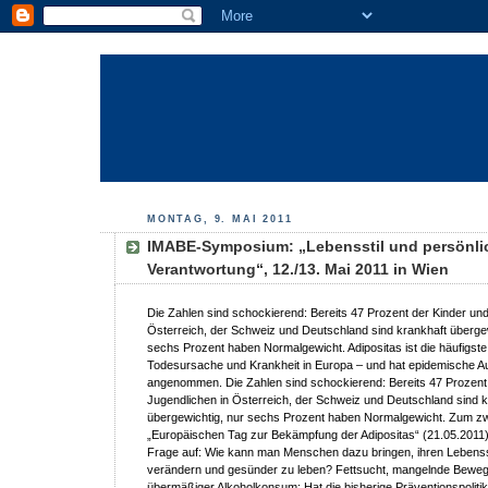
MONTAG, 9. MAI 2011
IMABE-Symposium: „Lebensstil und persönli
Verantwortung“, 12./13. Mai 2011 in Wien
Die Zahlen sind schockierend: Bereits 47 Prozent der Kinder und
Österreich, der Schweiz und Deutschland sind krankhaft übergew
sechs Prozent haben Normalgewicht. Adipositas ist die häufigst
Todesursache und Krankheit in Europa – und hat epidemische 
angenommen. Die Zahlen sind schockierend: Bereits 47 Prozent
Jugendlichen in Österreich, der Schweiz und Deutschland sind k
übergewichtig, nur sechs Prozent haben Normalgewicht. Zum zw
„Europäischen Tag zur Bekämpfung der Adipositas“ (21.05.2011) 
Frage auf: Wie kann man Menschen dazu bringen, ihren Lebensst
verändern und gesünder zu leben? Fettsucht, mangelnde Bewe
übermäßiger Alkoholkonsum: Hat die bisherige Präventionspoliti