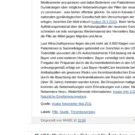
Medikamente anzupreisen und dabei Bedenken von Patientinnen
Gynäkologen über mögliche Nebenwirkungen der Pillen der neu
zu zerstreuen - was bisher offenbar glückte. So sind in Kanada
nationalen gynäkologischen Gesellschaft den Versuchungen de
erlegen, berichtet
Die Welt
kritisch (
online 28.4.2011
). Beim Verf
Aufklärungsmaterial über die Verhütungspillen der neuesten Gen
schrieben sie teils wortgenau Werbematerial des Herstellers Bay
die Pille als Mittel gegen Migräne und Akne.
Laut Wirtschaftspresse liegen derzeit mehr als 6.800 Klagen von
Patientinnen in Sammelklagen gebündelt vor Gerichten in den U
Todesfälle assoziiert die US-Aufsichtsbehörde FDA bislang mit de
Bayer und zwei weiteren Herstellern. Bayer verteidigt sich damit,
Freigabe der Präparate durch die Arzneimittelbehörden in den 
ordnungsgemäß erfolgt sei. Laut Bayer HealthCare bestünde bei 
Antibabypillen ein gewisses Risiko von thromboembolischen Ere
durch die Beachtung der Kontraindikationen wie Rauchen oder ei
(über 35 Jahre) minimiert werden könne. Bei Drospirenon-haltig
kommen als Nebenwirkungen noch Erkrankungen von Leber, Ni
Nebenniere hinzu. Weiterführende Informationen:
Imabe-Info 1/11:
Natürliche Empfängnisregelung
.
Quelle:
Imabe-Newsletter Mai 2011
Labels:
Pille
,
Studie
,
Thromboserisiko
Eingestellt von IMABE @
11:04