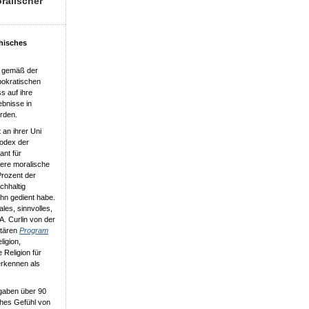
ralischer
thisches
r gemäß der
ppokratischen
s auf ihre
ebnisse in
urden.
 an ihrer Uni
Kodex der
ant für
dere moralische
Prozent der
chhaltig
ahn gedient habe.
ales, sinnvolles,
 A. Curlin von der
itären
Program
igion,
e Religion für
erkennen als
 gaben über 90
iches Gefühl von