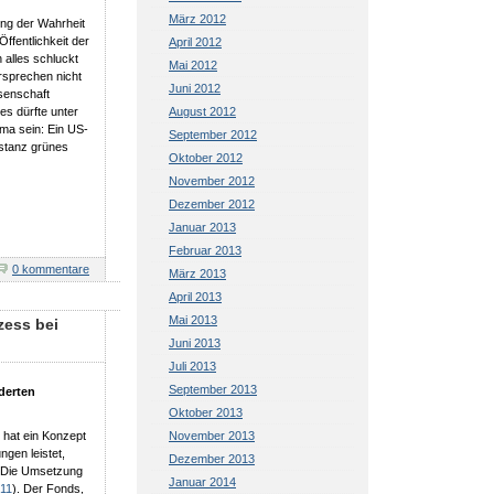
März 2012
ung der Wahrheit
Öffentlichkeit der
April 2012
 alles schluckt
Mai 2012
rsprechen nicht
Juni 2012
ssenschaft
res dürfte unter
August 2012
ma sein: Ein US-
September 2012
nstanz grünes
Oktober 2012
November 2012
Dezember 2012
Januar 2013
Februar 2013
0 kommentare
März 2013
April 2013
Mai 2013
zess bei
Juni 2013
Juli 2013
September 2013
derten
Oktober 2013
hat ein Konzept
November 2013
ngen leistet,
Dezember 2013
t. Die Umsetzung
Januar 2014
011
). Der Fonds,