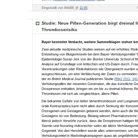
Eingestellt von IMABE @
11:05
Studie: Neue Pillen-Generation birgt dreimal 
Thromboserisiko
Bayer bestreitet Verdacht, weitere Sammelklagen stehen be
Zwei aktuelle medizinische Studien weisen auf ein erhöhtes Risi
Entstehung von Blutgerinnseln bei dem Bayer-Verhütungsmittel Y
Epidemiologin Susan Jick von der
Boston University School of M
Analyse auf Grundlage von britischen und US-Daten durch. Frau
Vorerkrankungen oder Risikofaktoren wie Übergewicht wurden a
ausgeschlossen, um eine Verfälschung der Daten zu vermeiden
der im
British Medical Journal
publizierten Studie (
BMJ 2011; 342
Verhütungspillen der neuesten Generation, die das künstliche
Drospirenon enthalten, bringen ein um bis zu dreimal höheres Ri
Thrombosen mit sich als vergleichbare, ältere Pillen.
Die bekannte Gefahr von tiefen Venenthrombosen und Lungenem
orale Kontrazeptiva kann nicht allein durch Senkung der Konzent
Östrogenen und Gestagenen gebannt werden, denn auch die Wa
Gestagens ist von Bedeutung. Bislang wiesen Pharmakonzerne 
Merck jedoch Vorwürfe zurück, dass die Drospirenon-haltigen Mi
Yasmin und Nuvaring risikoreicher seien als ältere Verhütungsmit
Gegenteil: Von den Herstellern wurde alles unternommen, um die
Verhütungsmittel in Marketingkampagnen quasi als ungefährliche 