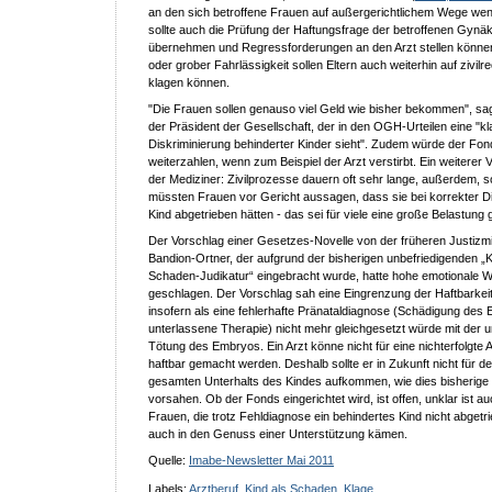
an den sich betroffene Frauen auf außergerichtlichem Wege we
sollte auch die Prüfung der Haftungsfrage der betroffenen Gynä
übernehmen und Regressforderungen an den Arzt stellen können
oder grober Fahrlässigkeit sollen Eltern auch weiterhin auf zivil
klagen können.
"Die Frauen sollen genauso viel Geld wie bisher bekommen", sag
der Präsident der Gesellschaft, der in den OGH-Urteilen eine "kl
Diskriminierung behinderter Kinder sieht". Zudem würde der Fo
weiterzahlen, wenn zum Beispiel der Arzt verstirbt. Ein weiterer V
der Mediziner: Zivilprozesse dauern oft sehr lange, außerdem, s
müssten Frauen vor Gericht aussagen, dass sie bei korrekter 
Kind abgetrieben hätten - das sei für viele eine große Belastung
Der Vorschlag einer Gesetzes-Novelle von der früheren Justizmi
Bandion-Ortner, der aufgrund der bisherigen unbefriedigenden „K
Schaden-Judikatur“ eingebracht wurde, hatte hohe emotionale W
geschlagen. Der Vorschlag sah eine Eingrenzung der Haftbarkeit
insofern als eine fehlerhafte Pränataldiagnose (Schädigung des
unterlassene Therapie) nicht mehr gleichgesetzt würde mit der 
Tötung des Embryos. Ein Arzt könne nicht für eine nichterfolgte 
haftbar gemacht werden. Deshalb sollte er in Zukunft nicht für 
gesamten Unterhalts des Kindes aufkommen, wie dies bisherige
vorsahen. Ob der Fonds eingerichtet wird, ist offen, unklar ist a
Frauen, die trotz Fehldiagnose ein behindertes Kind nicht abgetr
auch in den Genuss einer Unterstützung kämen.
Quelle:
Imabe-Newsletter Mai 2011
Labels:
Arztberuf
,
Kind als Schaden
,
Klage