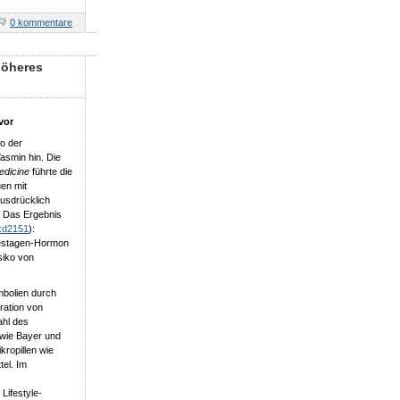
0 kommentare
höheres
vor
ko der
asmin hin. Die
edicine
führte die
en mit
usdrücklich
. Das Ergebnis
:d2151
):
 Gestagen-Hormon
siko von
bolien durch
ration von
hl des
wie Bayer und
kropillen wie
tel. Im
Lifestyle-