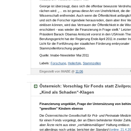
George ist überzeugt, dass sich die offenbar bewusste Verdreh
rächen wird: „… es ist genau diese Art von Unehrlichkeit, die die 
Wissenschaft entfremdet. Auch wenn die Öffentlichkeit anfänglich
und sich die Forscher irgendwie herausreden, dann aber ihre Ve
einlösen können, wird das Vertrauen der Öffentlichkeit in die Wi
erschüttert - was wieder die Finanzierung in Frage stellt.“ Letzte
Präsident Barack Obamas Amtszeit vorerst in den USA kein The
Berufungsgericht hat der Regierung Ende April 2011 in zweiter I
Licht für die Fortführung der staatlichen Förderung embryonaler
Stammzellenforschung gegeben.
Quelle: Imabe-Newsletter Mai 2011
Labels:
Forschung
,
Heilerfolg
,
Stammzellen
Eingestellt von IMABE @
11:06
Österreich: Vorschlag für Fonds statt Zivilpro
„Kind als Schaden“-Klagen
Finanzierung ungeklärt, Frage der Untersützung von behin
"gewollten" Kindern ebenso
Die
Österreichische Gesellschaft für Prä- und Perinatale Medizin
für einen Fonds vorgelegt, der an Eltern behinderter Kinder Zahlu
aber Ärzte nicht aus einer „verhältnismäßigen“ Haftung entläss
sei allerdings noch unklar, berichtet der
Standard
(
online, 21.4.2