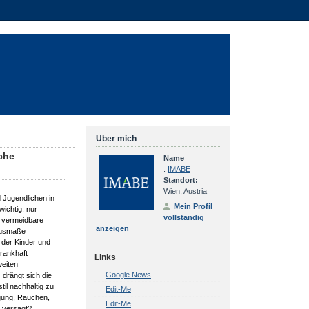
Über mich
che
Name
:
IMABE
Standort:
Wien, Austria
 Jugendlichen in
Mein Profil
ichtig, nur
vollständig
e vermeidbare
anzeigen
Ausmaße
 der Kinder und
rankhaft
Links
eiten
Google News
drängt sich die
il nachhaltig zu
Edit-Me
gung, Rauchen,
Edit-Me
k versagt?